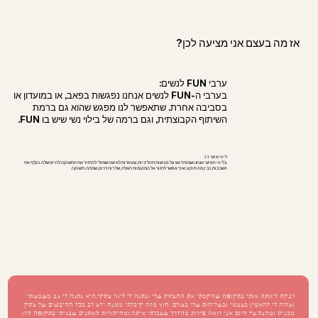
אז מה בעצם אני מציעה לכן?
ערבי FUN לנשים:
בערבי ה-FUN לנשים אנחנו נפגשות בפאב, או במועדון או
בסביבה אחרת. שתאפשר לנו מפגש שהוא גם ברמת
השיתוף הקבוצתית, וגם ברמה של בילוי נשי שיש בו FUN.
ליווי אישי 1:1.
בליווי האישי אנחנו שמות דגש על פגישות תהליכיות, שעוזרות לאישה שמולי להחזיר את התשוקה לחיים שלה. נקלף את
השכבות, נבין מה תוקע ואיך אפשר לחזור אל המקומות האלה, של רוח חיים, שמחה, תשוקה.
רבקה ליוותה אותי בתקופה שהקמתי את ההעסק שלי ונתנה לי ליווי עסקי.
היא נתנה לי גב משמעותי
ועזרה לי להאמין בעצמי ובשליחות שלי בעולם. חוץ מזה קיבלתי ממנה ידע רב בכל ההיבטים של עסק
מכניס ומהנה.
עד היום אני רואה פירות מהדרך שעברתי איתה.
ומהיסודות האתנים שבניתי בתקופה הזו.