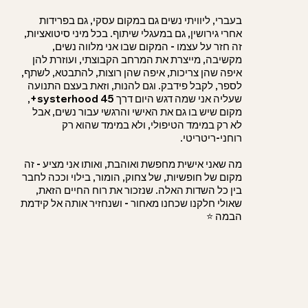
בעברי, ליוויתי נשים גם במקום עסקי, גם בפרידות
אחרי גירושין, גם במעגלי שיתוף. בכל מיני סיטואציות,
זה חזר על עצמו - המקום שבו אני מלווה נשים,
מקשיבה, מייצרת את המרחב הקבוצתי, ועוזרת להן
איפה שהן צריכות, איפה שהן רוצות, להתבטא, לשתף,
לספר, לקבל פידבק. וגם להנות, וזאת בעצם התנועה
שעליה אני שמה דגש היום דרך systerhood 45+,
מקום שיש בו גם את האישי והרגשי עבור נשים, אבל
לא רק במימד הטיפולי, ולא במימד שהוא רק
רוחני-ריטריטי.
מה שאני אישית מחפשת ואוהבת, ואותו אני מציע - זה
מקום של חופשיות, של צחוק, הומור, בילוי וככה לחבר
בין כל השדות האלה. שנזכור את רוח החיים הזאת,
שאולי חלקנו שכחנו מאחור - ושנחזיר אותה אל קידמת
הבמה ⭐