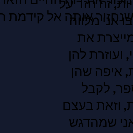
ות, זה חזר על
ושנחזיר אותה אל קידמת 
ו אני מלווה
מייצרת את
ועוזרת להן
, איפה שהן
פר, לקבל
ת, וזאת בעצם
ני שמהדגש