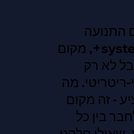
ם התנועה
שעליה אני שמהדגש היום דרך systerhood 45+, מקום
בל לא רק
-ריטריטי. מה
ע - זה מקום
חבר בין כל
 שאולי חלקנו