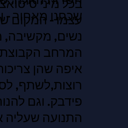
בכל מיני סיטואצי
שכחנו מאחור - 
עצמו - המקום שב
נשים, מקשיבה, 
המרחב הקבוצתי, 
איפה שהן צריכות
רוצות,לשתף, לס
פידבק. וגם להנו
התנועה שעליה א